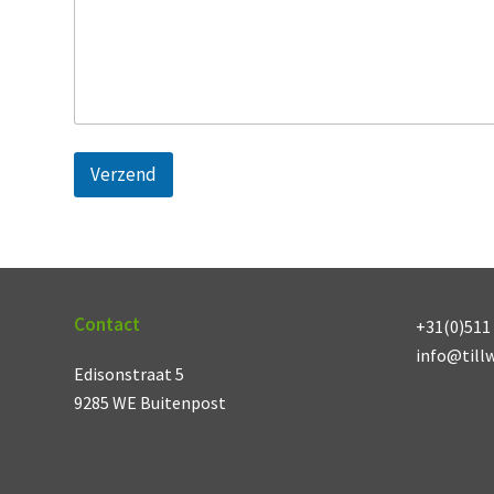
*
*
Verzend
Contact
+31(0)511 
info@till
Edisonstraat 5
9285 WE Buitenpost