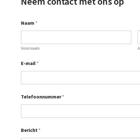
Neem contact met ons op
Naam
*
Voornaam
A
T
E-mail
*
e
l
e
f
o
o
Telefoonnummer
*
n
n
u
m
m
e
Bericht
*
r