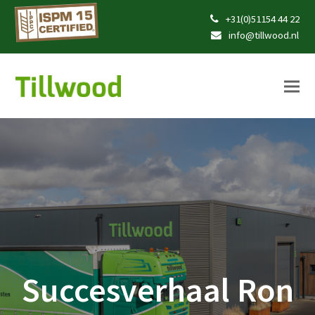
+31(0)51154 44 22
info@tillwood.nl
Succesverhaal Ron