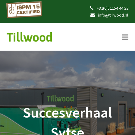
+31(0)51154 44 22
info@tillwood.nl
Succesverhaal
Sytse